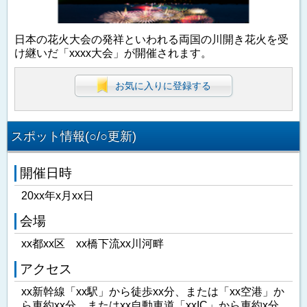
日本の花火大会の発祥といわれる両国の川開き花火を受
け継いだ「xxxx大会」が開催されます。
お気に入りに登録する
スポット情報(○/○更新)
開催日時
20xx年x月xx日
会場
xx都xx区 xx橋下流xx川河畔
アクセス
xx新幹線「xx駅」から徒歩xx分、または「xx空港」か
ら車約xx分、またはxx自動車道「xxIC」から車約x分