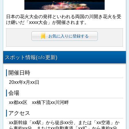
日本の花火大会の発祥といわれる両国の川開き花火を受
け継いだ「xxxx大会」が開催されます。
お気に入りに登録する
スポット情報(○/○更新)
開催日時
20xx年x月xx日
会場
xx都xx区 xx橋下流xx川河畔
アクセス
xx新幹線「xx駅」から徒歩xx分、または「xx空港」か
ら車約xx分、またはxx自動車道「xxIC」から車約x分