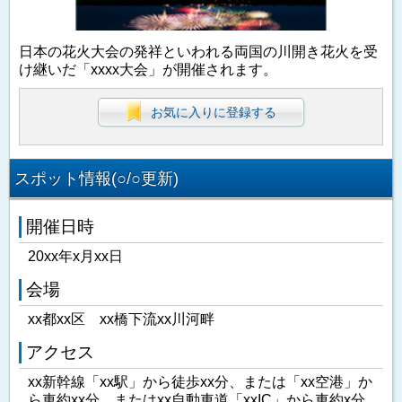
日本の花火大会の発祥といわれる両国の川開き花火を受
け継いだ「xxxx大会」が開催されます。
お気に入りに登録する
スポット情報(○/○更新)
開催日時
20xx年x月xx日
会場
xx都xx区 xx橋下流xx川河畔
アクセス
xx新幹線「xx駅」から徒歩xx分、または「xx空港」か
ら車約xx分、またはxx自動車道「xxIC」から車約x分