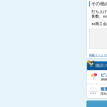
その他
打ち上げ
客数、x
xx商工会
掲載イベント
隅田
ピ
3時
雨
現在