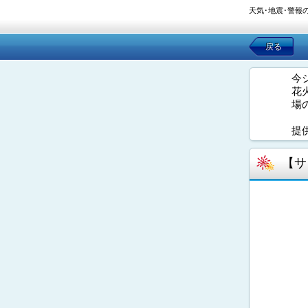
天気･地震･警報
戻る
今
花
場
提
【サ