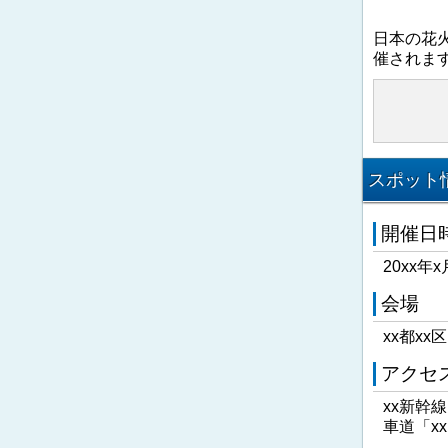
日本の花
催されま
スポット情
開催日
20xx年x
会場
xx都xx
アクセ
xx新幹
車道「x