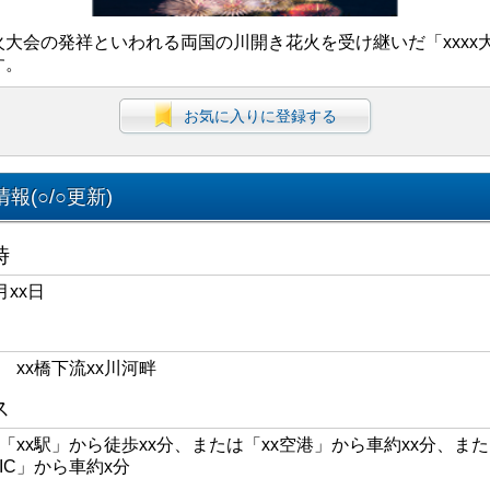
火大会の発祥といわれる両国の川開き花火を受け継いだ「xxxx
す。
お気に入りに登録する
報(○/○更新)
時
月xx日
区 xx橋下流xx川河畔
ス
線「xx駅」から徒歩xx分、または「xx空港」から車約xx分、また
xIC」から車約x分