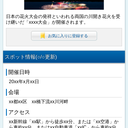
日本の花火大会の発祥といわれる両国の川開き花火を受
け継いだ「xxxx大会」が開催されます。
お気に入りに登録する
スポット情報(○/○更新)
開催日時
20xx年x月xx日
会場
xx都xx区 xx橋下流xx川河畔
アクセス
xx新幹線「xx駅」から徒歩xx分、または「xx空港」か
ら車約xx分、またはxx自動車道「xxIC」から車約x分