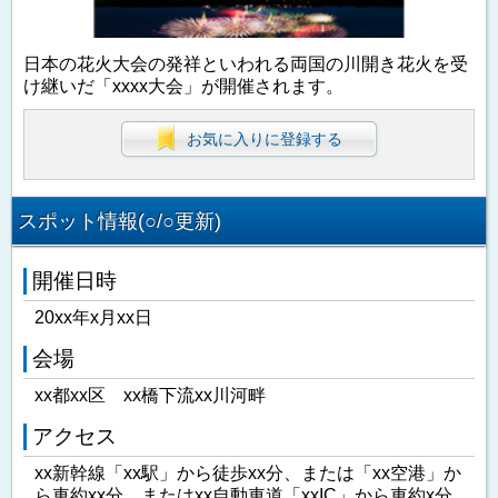
日本の花火大会の発祥といわれる両国の川開き花火を受
け継いだ「xxxx大会」が開催されます。
お気に入りに登録する
スポット情報(○/○更新)
開催日時
20xx年x月xx日
会場
xx都xx区 xx橋下流xx川河畔
アクセス
xx新幹線「xx駅」から徒歩xx分、または「xx空港」か
ら車約xx分、またはxx自動車道「xxIC」から車約x分