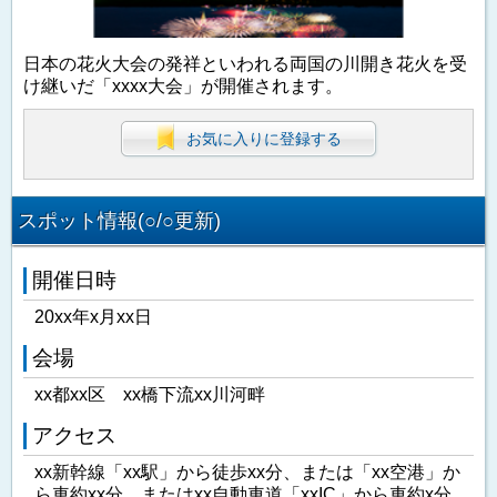
日本の花火大会の発祥といわれる両国の川開き花火を受
け継いだ「xxxx大会」が開催されます。
お気に入りに登録する
スポット情報(○/○更新)
開催日時
20xx年x月xx日
会場
xx都xx区 xx橋下流xx川河畔
アクセス
xx新幹線「xx駅」から徒歩xx分、または「xx空港」か
ら車約xx分、またはxx自動車道「xxIC」から車約x分