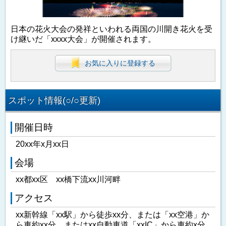
日本の花火大会の発祥といわれる両国の川開き花火を受
け継いだ「xxxx大会」が開催されます。
お気に入りに登録する
スポット情報(○/○更新)
開催日時
20xx年x月xx日
会場
xx都xx区 xx橋下流xx川河畔
アクセス
xx新幹線「xx駅」から徒歩xx分、または「xx空港」か
ら車約xx分、またはxx自動車道「xxIC」から車約x分