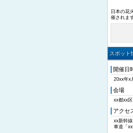
日本の花
催されま
スポット情
開催日
20xx年x
会場
xx都xx
アクセ
xx新幹
車道「x