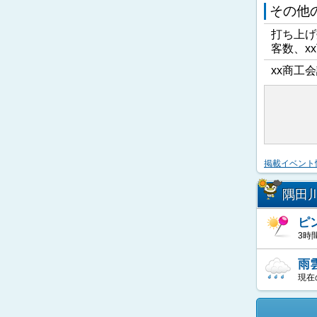
その他
打ち上げ
客数、x
xx商工会
掲載イベント
隅田
ピ
3時
雨
現在