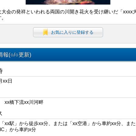
火大会の発祥といわれる両国の川開き花火を受け継いだ「xxxx
す。
お気に入りに登録する
報(○/○更新)
時
月xx日
区 xx橋下流xx川河畔
ス
線「xx駅」から徒歩xx分、または「xx空港」から車約xx分、また
xIC」から車約x分