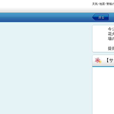
天気･地震･警報
戻る
今
花
場
提
【サ