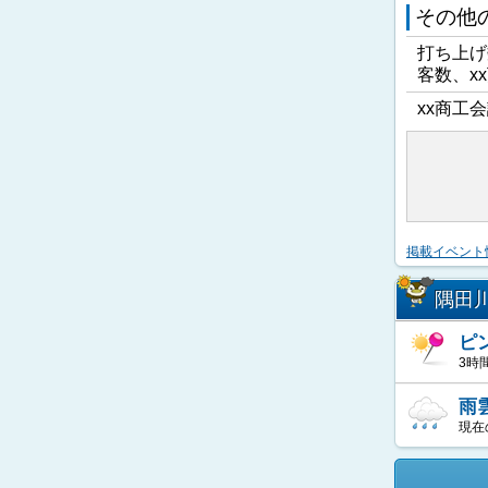
その他
打ち上げ
客数、x
xx商工会
掲載イベント
隅田
ピ
3時
雨
現在