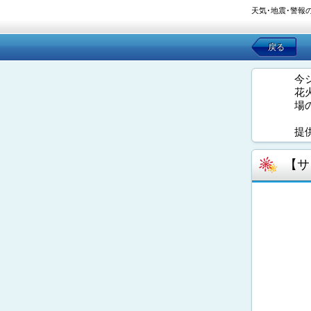
天気･地震･警報
戻る
今
花
場
提
【サ