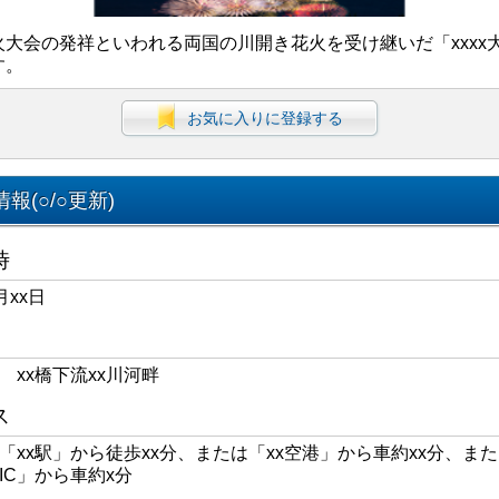
火大会の発祥といわれる両国の川開き花火を受け継いだ「xxxx
す。
お気に入りに登録する
報(○/○更新)
時
月xx日
区 xx橋下流xx川河畔
ス
線「xx駅」から徒歩xx分、または「xx空港」から車約xx分、また
xIC」から車約x分