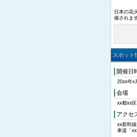
日本の花
催されま
スポット情
開催日
20xx年x
会場
xx都xx
アクセ
xx新幹
車道「x