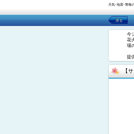
天気･地震･警報
戻る
今
花
場
提
【サ