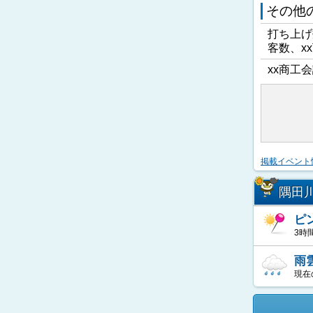
その他
打ち上げ
客数、x
xx商工会
掲載イベント
隅田
ピ
3時
雨
現在