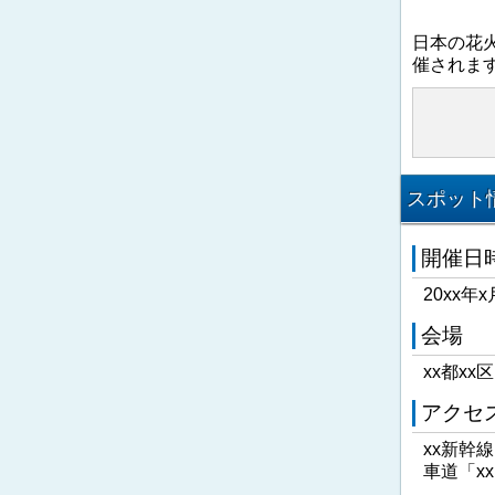
日本の花
催されま
スポット情
開催日
20xx年x
会場
xx都xx
アクセ
xx新幹
車道「x