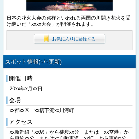
日本の花火大会の発祥といわれる両国の川開き花火を受
け継いだ「xxxx大会」が開催されます。
お気に入りに登録する
スポット情報(○/○更新)
開催日時
20xx年x月xx日
会場
xx都xx区 xx橋下流xx川河畔
アクセス
xx新幹線「xx駅」から徒歩xx分、または「xx空港」か
ら車約xx分、またはxx自動車道「xxIC」から車約x分