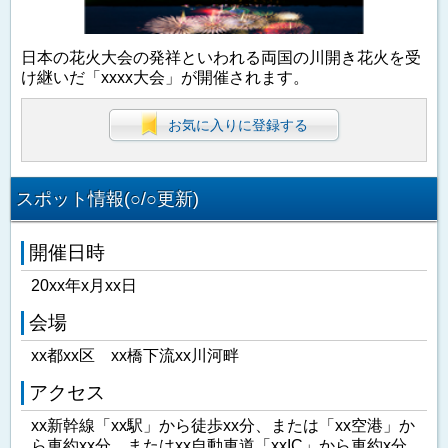
日本の花火大会の発祥といわれる両国の川開き花火を受
け継いだ「xxxx大会」が開催されます。
お気に入りに登録する
スポット情報(○/○更新)
開催日時
20xx年x月xx日
会場
xx都xx区 xx橋下流xx川河畔
アクセス
xx新幹線「xx駅」から徒歩xx分、または「xx空港」か
ら車約xx分、またはxx自動車道「xxIC」から車約x分