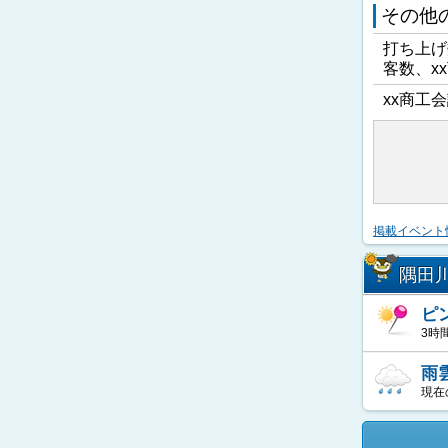
その他
打ち上げ
客数、x
xx商工会
掲載イベント
隅田
ピ
3時
雨
現在