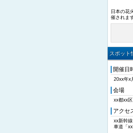
日本の花
催されま
スポット情
開催日
20xx年x
会場
xx都xx
アクセ
xx新幹
車道「x