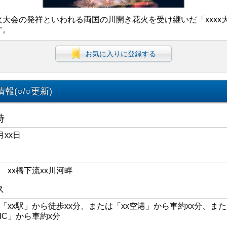
火大会の発祥といわれる両国の川開き花火を受け継いだ「xxxx
す。
お気に入りに登録する
報(○/○更新)
時
月xx日
区 xx橋下流xx川河畔
ス
線「xx駅」から徒歩xx分、または「xx空港」から車約xx分、また
xIC」から車約x分