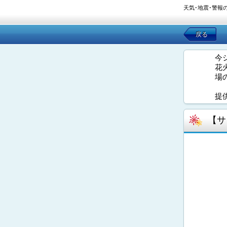
天気･地震･警報
戻る
今
花
場
提
【サ