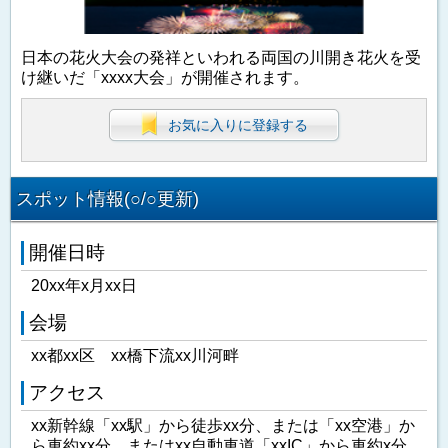
日本の花火大会の発祥といわれる両国の川開き花火を受
け継いだ「xxxx大会」が開催されます。
お気に入りに登録する
スポット情報(○/○更新)
開催日時
20xx年x月xx日
会場
xx都xx区 xx橋下流xx川河畔
アクセス
xx新幹線「xx駅」から徒歩xx分、または「xx空港」か
ら車約xx分、またはxx自動車道「xxIC」から車約x分