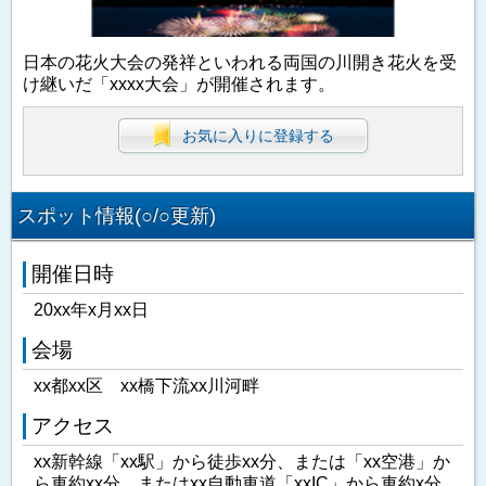
日本の花火大会の発祥といわれる両国の川開き花火を受
け継いだ「xxxx大会」が開催されます。
お気に入りに登録する
スポット情報(○/○更新)
開催日時
20xx年x月xx日
会場
xx都xx区 xx橋下流xx川河畔
アクセス
xx新幹線「xx駅」から徒歩xx分、または「xx空港」か
ら車約xx分、またはxx自動車道「xxIC」から車約x分