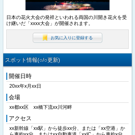
日本の花火大会の発祥といわれる両国の川開き花火を受
け継いだ「xxxx大会」が開催されます。
お気に入りに登録する
スポット情報(○/○更新)
開催日時
20xx年x月xx日
会場
xx都xx区 xx橋下流xx川河畔
アクセス
xx新幹線「xx駅」から徒歩xx分、または「xx空港」か
ら車約xx分、またはxx自動車道「xxIC」から車約x分