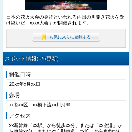
日本の花火大会の発祥といわれる両国の川開き花火を受
け継いだ「xxxx大会」が開催されます。
お気に入りに登録する
スポット情報(○/○更新)
開催日時
20xx年x月xx日
会場
xx都xx区 xx橋下流xx川河畔
アクセス
xx新幹線「xx駅」から徒歩xx分、または「xx空港」か
ら車約xx分、またはxx自動車道「xxIC」から車約x分