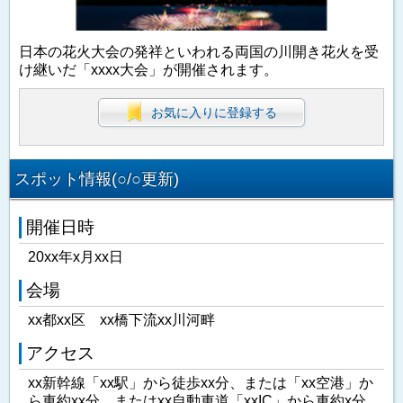
日本の花火大会の発祥といわれる両国の川開き花火を受
け継いだ「xxxx大会」が開催されます。
お気に入りに登録する
スポット情報(○/○更新)
開催日時
20xx年x月xx日
会場
xx都xx区 xx橋下流xx川河畔
アクセス
xx新幹線「xx駅」から徒歩xx分、または「xx空港」か
ら車約xx分、またはxx自動車道「xxIC」から車約x分