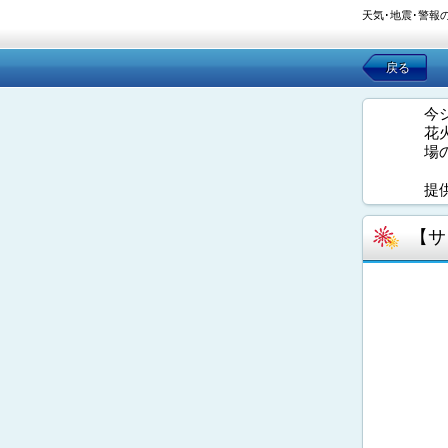
天気･地震･警報
戻る
今
花
場
提
【サ