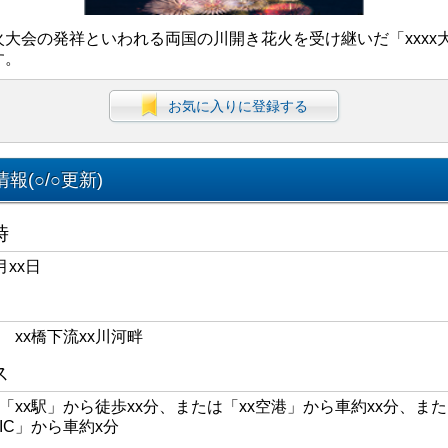
火大会の発祥といわれる両国の川開き花火を受け継いだ「xxxx
す。
お気に入りに登録する
報(○/○更新)
時
月xx日
区 xx橋下流xx川河畔
ス
線「xx駅」から徒歩xx分、または「xx空港」から車約xx分、また
xIC」から車約x分