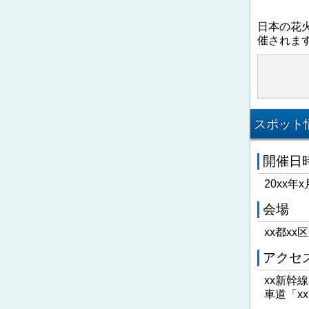
日本の花
催されま
スポット情
開催日
20xx年x
会場
xx都xx
アクセ
xx新幹
車道「x