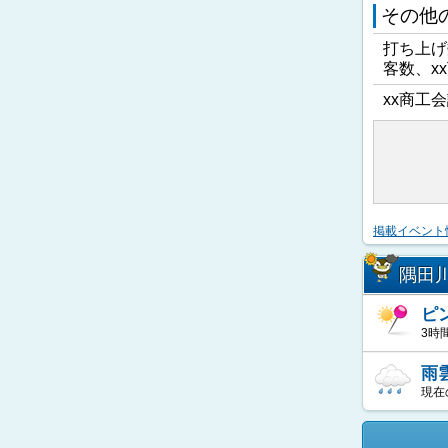
その他
打ち上げ
客数、x
xx商工会
掲載イベント
隅田
ピ
3時
雨
現在