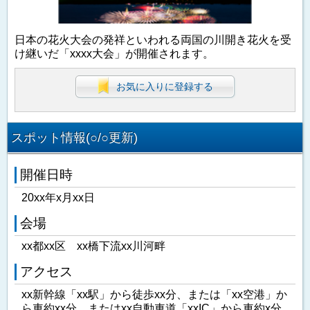
日本の花火大会の発祥といわれる両国の川開き花火を受
け継いだ「xxxx大会」が開催されます。
お気に入りに登録する
スポット情報(○/○更新)
開催日時
20xx年x月xx日
会場
xx都xx区 xx橋下流xx川河畔
アクセス
xx新幹線「xx駅」から徒歩xx分、または「xx空港」か
ら車約xx分、またはxx自動車道「xxIC」から車約x分