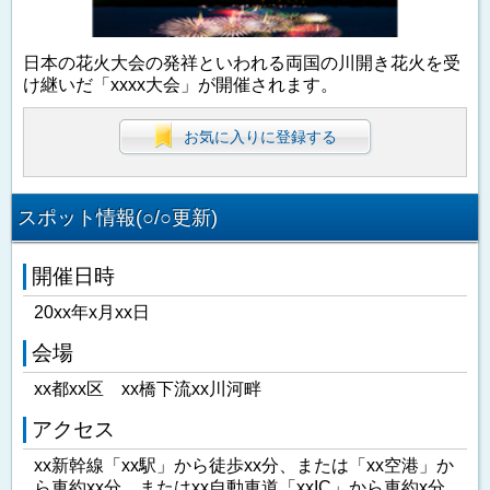
日本の花火大会の発祥といわれる両国の川開き花火を受
け継いだ「xxxx大会」が開催されます。
お気に入りに登録する
スポット情報(○/○更新)
開催日時
20xx年x月xx日
会場
xx都xx区 xx橋下流xx川河畔
アクセス
xx新幹線「xx駅」から徒歩xx分、または「xx空港」か
ら車約xx分、またはxx自動車道「xxIC」から車約x分