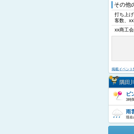
その他
打ち上げ
客数、x
xx商工会
掲載イベント
隅田
ピ
3時
雨
現在