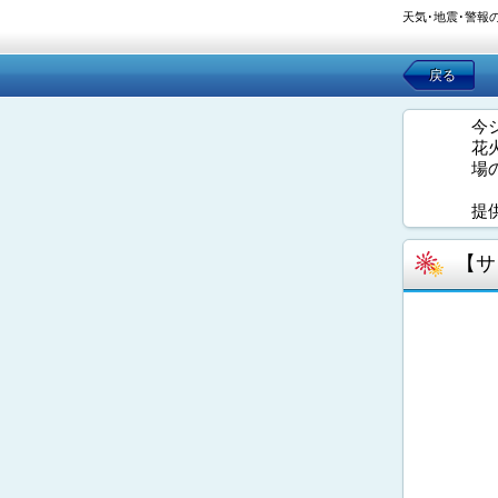
天気･地震･警報
戻る
今
花
場
提
【サ