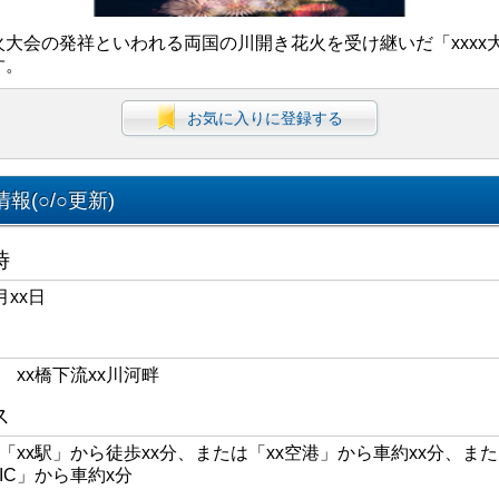
火大会の発祥といわれる両国の川開き花火を受け継いだ「xxxx
す。
お気に入りに登録する
報(○/○更新)
時
月xx日
区 xx橋下流xx川河畔
ス
線「xx駅」から徒歩xx分、または「xx空港」から車約xx分、また
xIC」から車約x分