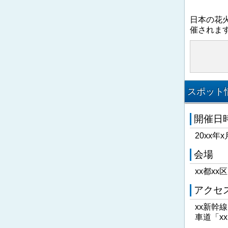
日本の花
催されま
スポット情
開催日
20xx年x
会場
xx都xx
アクセ
xx新幹
車道「x