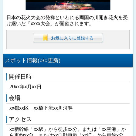
日本の花火大会の発祥といわれる両国の川開き花火を受
け継いだ「xxxx大会」が開催されます。
お気に入りに登録する
スポット情報(○/○更新)
開催日時
20xx年x月xx日
会場
xx都xx区 xx橋下流xx川河畔
アクセス
xx新幹線「xx駅」から徒歩xx分、または「xx空港」か
ら車約xx分、またはxx自動車道「xxIC」から車約x分