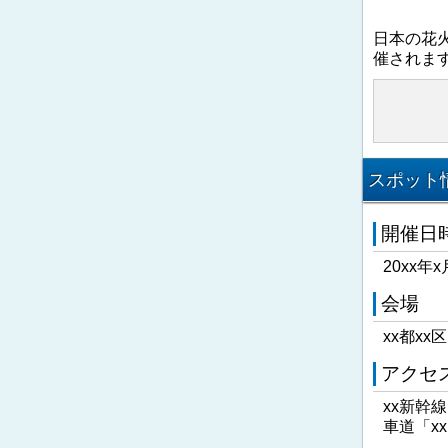
日本の花
催されま
スポット情
開催日
20xx年x
会場
xx都xx
アクセ
xx新幹
車道「x