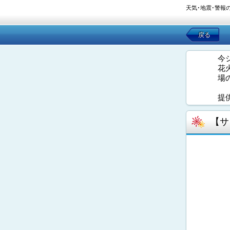
天気･地震･警報
戻る
今
花
場
提
【サ