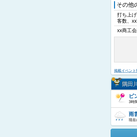
その他
打ち上げ
客数、x
xx商工会
掲載イベント
隅田
ピ
3時
雨
現在