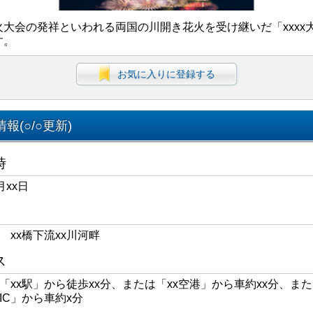
火大会の発祥といわれる両国の川開き花火を受け継いだ「xxxx
す。
お気に入りに登録する
報(○/○更新)
時
月xx日
区 xx橋下流xx川河畔
ス
線「xx駅」から徒歩xx分、または「xx空港」から車約xx分、また
xIC」から車約x分