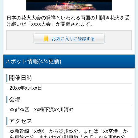
日本の花火大会の発祥といわれる両国の川開き花火を受
け継いだ「xxxx大会」が開催されます。
お気に入りに登録する
スポット情報(○/○更新)
開催日時
20xx年x月xx日
会場
xx都xx区 xx橋下流xx川河畔
アクセス
xx新幹線「xx駅」から徒歩xx分、または「xx空港」か
ら車約xx分、またはxx自動車道「xxIC」から車約x分