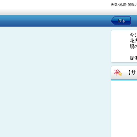
天気･地震･警報
戻る
今
花
場
提
【サ