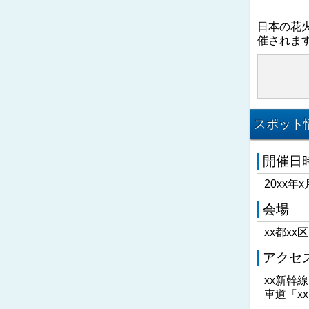
日本の花
催されま
スポット情
開催日
20xx年x
会場
xx都xx
アクセ
xx新幹
車道「x