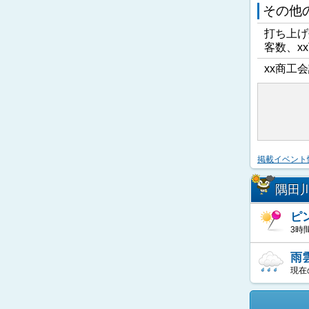
その他
打ち上げ
客数、x
xx商工会
掲載イベント
隅田
ピ
3時
雨
現在