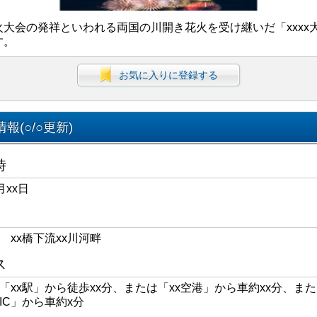
火大会の発祥といわれる両国の川開き花火を受け継いだ「xxxx
す。
お気に入りに登録する
報(○/○更新)
時
月xx日
区 xx橋下流xx川河畔
ス
線「xx駅」から徒歩xx分、または「xx空港」から車約xx分、また
xIC」から車約x分