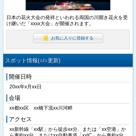
日本の花火大会の発祥といわれる両国の川開き花火を受
け継いだ「xxxx大会」が開催されます。
お気に入りに登録する
スポット情報(○/○更新)
開催日時
20xx年x月xx日
会場
xx都xx区 xx橋下流xx川河畔
アクセス
xx新幹線「xx駅」から徒歩xx分、または「xx空港」か
ら車約xx分、またはxx自動車道「xxIC」から車約x分