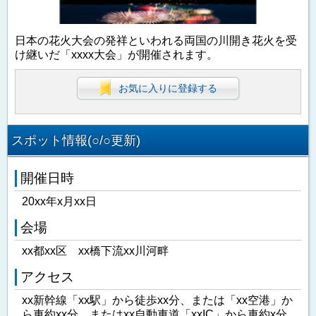
日本の花火大会の発祥といわれる両国の川開き花火を受
け継いだ「xxxx大会」が開催されます。
お気に入りに登録する
スポット情報(○/○更新)
開催日時
20xx年x月xx日
会場
xx都xx区 xx橋下流xx川河畔
アクセス
xx新幹線「xx駅」から徒歩xx分、または「xx空港」か
ら車約xx分、またはxx自動車道「xxIC」から車約x分