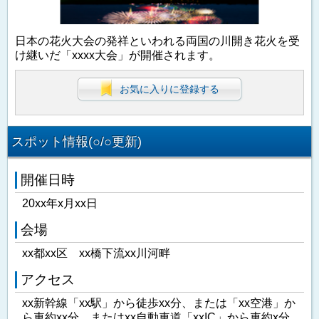
日本の花火大会の発祥といわれる両国の川開き花火を受
け継いだ「xxxx大会」が開催されます。
お気に入りに登録する
スポット情報(○/○更新)
開催日時
20xx年x月xx日
会場
xx都xx区 xx橋下流xx川河畔
アクセス
xx新幹線「xx駅」から徒歩xx分、または「xx空港」か
ら車約xx分、またはxx自動車道「xxIC」から車約x分