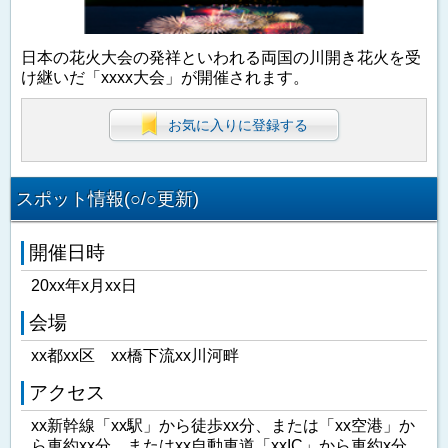
日本の花火大会の発祥といわれる両国の川開き花火を受
け継いだ「xxxx大会」が開催されます。
お気に入りに登録する
スポット情報(○/○更新)
開催日時
20xx年x月xx日
会場
xx都xx区 xx橋下流xx川河畔
アクセス
xx新幹線「xx駅」から徒歩xx分、または「xx空港」か
ら車約xx分、またはxx自動車道「xxIC」から車約x分