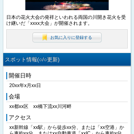
日本の花火大会の発祥といわれる両国の川開き花火を受
け継いだ「xxxx大会」が開催されます。
お気に入りに登録する
スポット情報(○/○更新)
開催日時
20xx年x月xx日
会場
xx都xx区 xx橋下流xx川河畔
アクセス
xx新幹線「xx駅」から徒歩xx分、または「xx空港」か
ら車約xx分、またはxx自動車道「xxIC」から車約x分