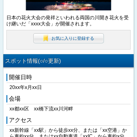
日本の花火大会の発祥といわれる両国の川開き花火を受
け継いだ「xxxx大会」が開催されます。
お気に入りに登録する
スポット情報(○/○更新)
開催日時
20xx年x月xx日
会場
xx都xx区 xx橋下流xx川河畔
アクセス
xx新幹線「xx駅」から徒歩xx分、または「xx空港」か
ら車約xx分、またはxx自動車道「xxIC」から車約x分