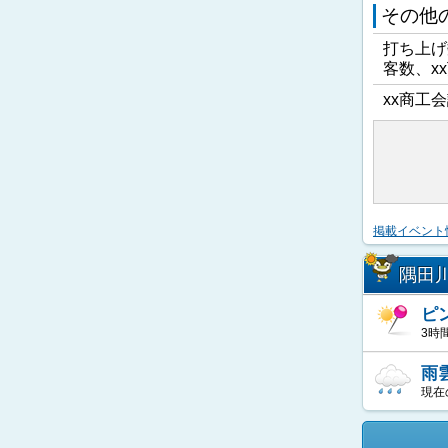
その他
打ち上げ
客数、x
xx商工会
掲載イベント
隅田
ピ
3時
雨
現在