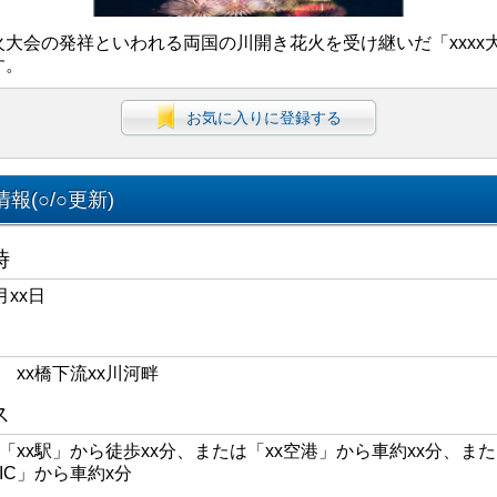
火大会の発祥といわれる両国の川開き花火を受け継いだ「xxxx
す。
お気に入りに登録する
報(○/○更新)
時
月xx日
区 xx橋下流xx川河畔
ス
線「xx駅」から徒歩xx分、または「xx空港」から車約xx分、また
xIC」から車約x分