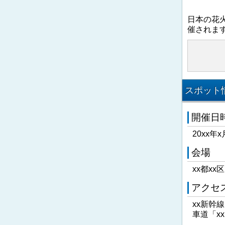
日本の花
催されま
スポット情
開催日
20xx年x
会場
xx都xx
アクセ
xx新幹
車道「x