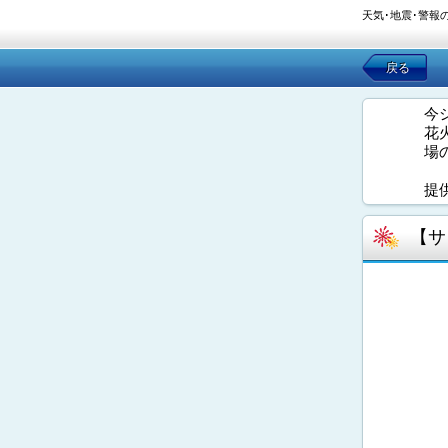
天気･地震･警報
戻る
今
花
場
提
【サ