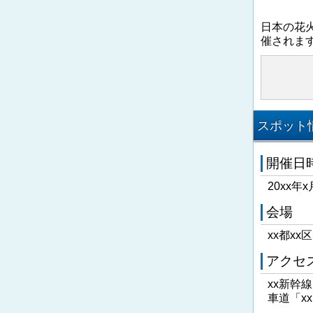
日本の花
催されま
スポット情
開催日
20xx年x
会場
xx都xx
アクセ
xx新幹
車道「x