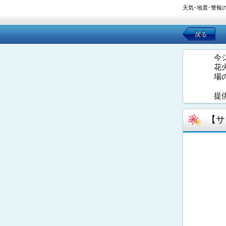
天気･地震･警報
戻る
今
花
場
提
【サ