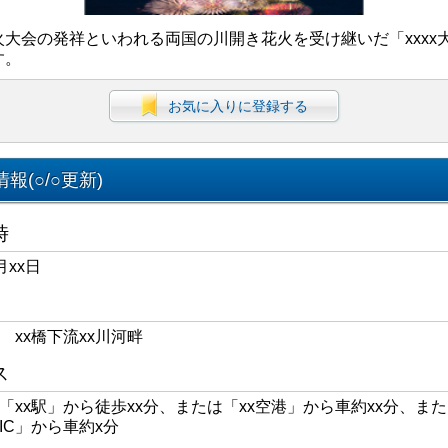
火大会の発祥といわれる両国の川開き花火を受け継いだ「xxxx
す。
お気に入りに登録する
報(○/○更新)
時
月xx日
区 xx橋下流xx川河畔
ス
線「xx駅」から徒歩xx分、または「xx空港」から車約xx分、また
xIC」から車約x分