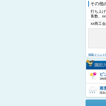
その他
打ち上げ
客数、x
xx商工会
掲載イベント
隅田
ピ
3時
雨
現在