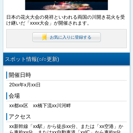
日本の花火大会の発祥といわれる両国の川開き花火を受
け継いだ「xxxx大会」が開催されます。
お気に入りに登録する
スポット情報(○/○更新)
開催日時
20xx年x月xx日
会場
xx都xx区 xx橋下流xx川河畔
アクセス
xx新幹線「xx駅」から徒歩xx分、または「xx空港」か
ら車約xx分、またはxx自動車道「xxIC」から車約x分