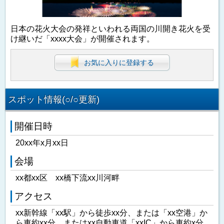
日本の花火大会の発祥といわれる両国の川開き花火を受
け継いだ「xxxx大会」が開催されます。
お気に入りに登録する
スポット情報(○/○更新)
開催日時
20xx年x月xx日
会場
xx都xx区 xx橋下流xx川河畔
アクセス
xx新幹線「xx駅」から徒歩xx分、または「xx空港」か
ら車約xx分、またはxx自動車道「xxIC」から車約x分