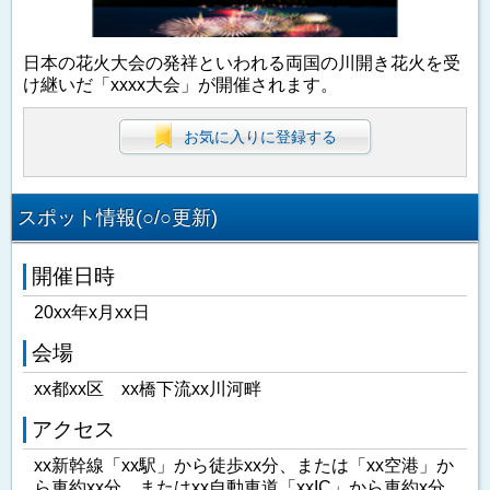
日本の花火大会の発祥といわれる両国の川開き花火を受
け継いだ「xxxx大会」が開催されます。
お気に入りに登録する
スポット情報(○/○更新)
開催日時
20xx年x月xx日
会場
xx都xx区 xx橋下流xx川河畔
アクセス
xx新幹線「xx駅」から徒歩xx分、または「xx空港」か
ら車約xx分、またはxx自動車道「xxIC」から車約x分