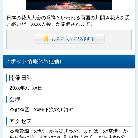
日本の花火大会の発祥といわれる両国の川開き花火を受
け継いだ「xxxx大会」が開催されます。
お気に入りに登録する
スポット情報(○/○更新)
開催日時
20xx年x月xx日
会場
xx都xx区 xx橋下流xx川河畔
アクセス
xx新幹線「xx駅」から徒歩xx分、または「xx空港」か
ら車約xx分、またはxx自動車道「xxIC」から車約x分