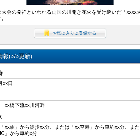
火大会の発祥といわれる両国の川開き花火を受け継いだ「xxxx
す。
お気に入りに登録する
報(○/○更新)
時
月xx日
区 xx橋下流xx川河畔
ス
線「xx駅」から徒歩xx分、または「xx空港」から車約xx分、また
xIC」から車約x分