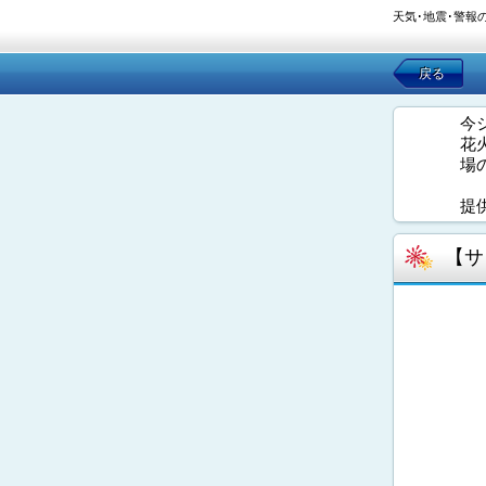
天気･地震･警報
戻る
今
花
場
提
【サ