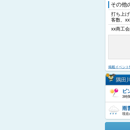
その他
打ち上げ
客数、x
xx商工会
掲載イベント
隅田
ピ
3時
雨
現在