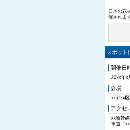
日本の花
催されま
スポット情
開催日
20xx年x
会場
xx都xx
アクセ
xx新幹
車道「x