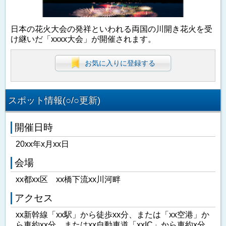
日本の花火大会の発祥といわれる両国の川開き花火を受
け継いだ「xxxx大会」が開催されます。
お気に入りに登録する
スポット情報(○/○更新)
開催日時
20xx年x月xx日
会場
xx都xx区 xx橋下流xx川河畔
アクセス
xx新幹線「xx駅」から徒歩xx分、または「xx空港」か
ら車約xx分、またはxx自動車道「xxIC」から車約x分