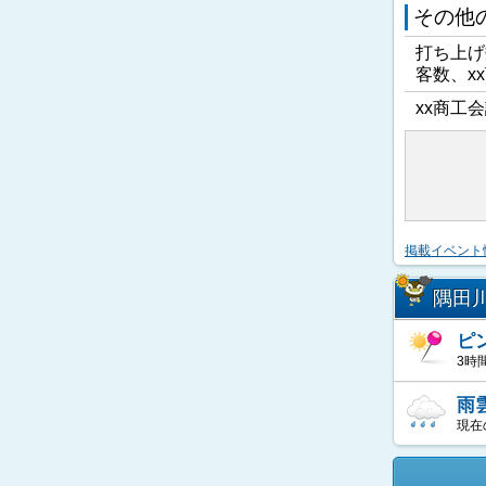
その他
打ち上げ
客数、x
xx商工会
掲載イベント
隅田
ピ
3時
雨
現在