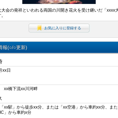
火大会の発祥といわれる両国の川開き花火を受け継いだ「xxxx
す。
お気に入りに登録する
報(○/○更新)
時
月xx日
区 xx橋下流xx川河畔
ス
線「xx駅」から徒歩xx分、または「xx空港」から車約xx分、また
xIC」から車約x分