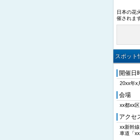
日本の花
催されま
スポット情
開催日
20xx年x
会場
xx都xx
アクセ
xx新幹
車道「x