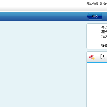
天気･地震･警報
戻る
今
花
場
提
【サ