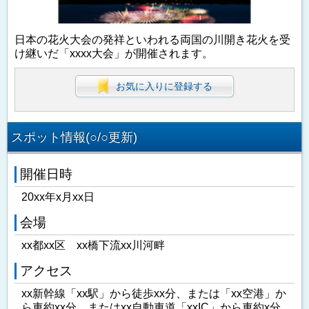
日本の花火大会の発祥といわれる両国の川開き花火を受
け継いだ「xxxx大会」が開催されます。
お気に入りに登録する
スポット情報(○/○更新)
開催日時
20xx年x月xx日
会場
xx都xx区 xx橋下流xx川河畔
アクセス
xx新幹線「xx駅」から徒歩xx分、または「xx空港」か
ら車約xx分、またはxx自動車道「xxIC」から車約x分