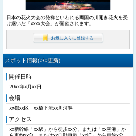
日本の花火大会の発祥といわれる両国の川開き花火を受
け継いだ「xxxx大会」が開催されます。
お気に入りに登録する
スポット情報(○/○更新)
開催日時
20xx年x月xx日
会場
xx都xx区 xx橋下流xx川河畔
アクセス
xx新幹線「xx駅」から徒歩xx分、または「xx空港」か
ら車約xx分、またはxx自動車道「xxIC」から車約x分