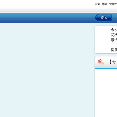
天気･地震･警報
戻る
今
花
場
提
【サ