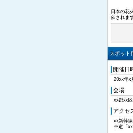
日本の花
催されま
スポット情
開催日
20xx年x
会場
xx都xx
アクセ
xx新幹
車道「x