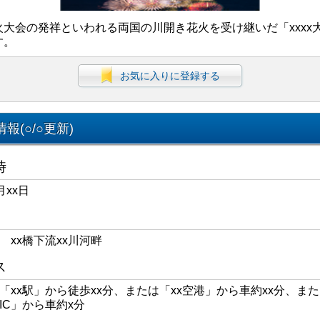
火大会の発祥といわれる両国の川開き花火を受け継いだ「xxxx
す。
お気に入りに登録する
報(○/○更新)
時
月xx日
区 xx橋下流xx川河畔
ス
線「xx駅」から徒歩xx分、または「xx空港」から車約xx分、また
xIC」から車約x分