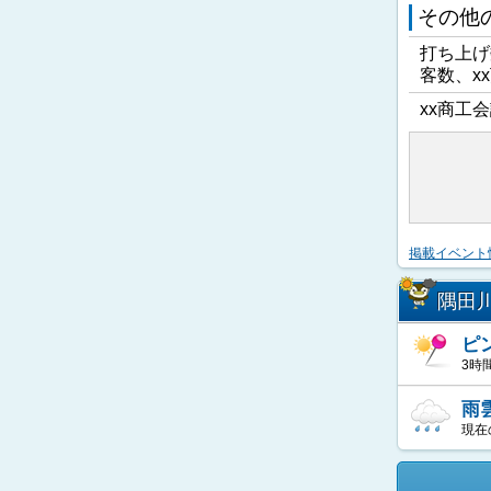
その他
打ち上げ
客数、x
xx商工会
掲載イベント
隅田
ピ
3時
雨
現在