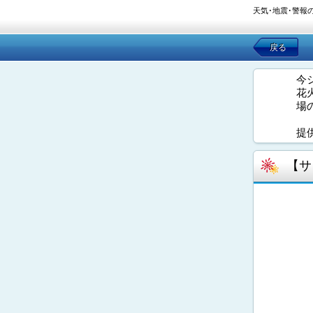
天気･地震･警報
戻る
今
花
場
提
【サ