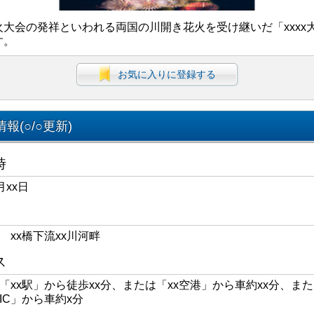
火大会の発祥といわれる両国の川開き花火を受け継いだ「xxxx
す。
お気に入りに登録する
報(○/○更新)
時
月xx日
区 xx橋下流xx川河畔
ス
線「xx駅」から徒歩xx分、または「xx空港」から車約xx分、また
xIC」から車約x分