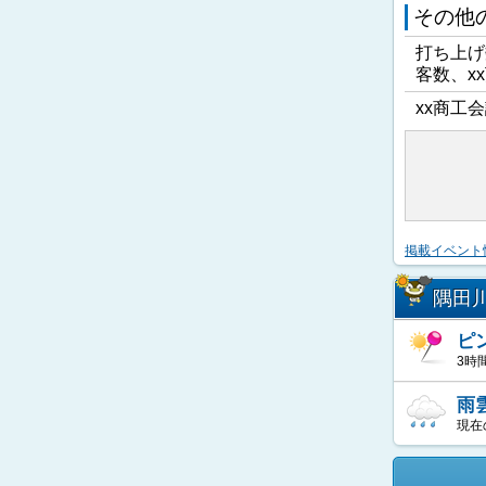
その他
打ち上げ
客数、x
xx商工会
掲載イベント
隅田
ピ
3時
雨
現在