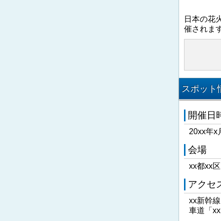
日本の花
催されま
スポット情
開催日
20xx年x
会場
xx都xx
アクセ
xx新幹
車道「x