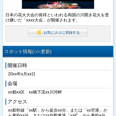
日本の花火大会の発祥といわれる両国の川開き花火を受
け継いだ「xxxx大会」が開催されます。
お気に入りに登録する
スポット情報(○/○更新)
開催日時
20xx年x月xx日
会場
xx都xx区 xx橋下流xx川河畔
アクセス
xx新幹線「xx駅」から徒歩xx分、または「xx空港」か
ら車約xx分、またはxx自動車道「xxIC」から車約x分