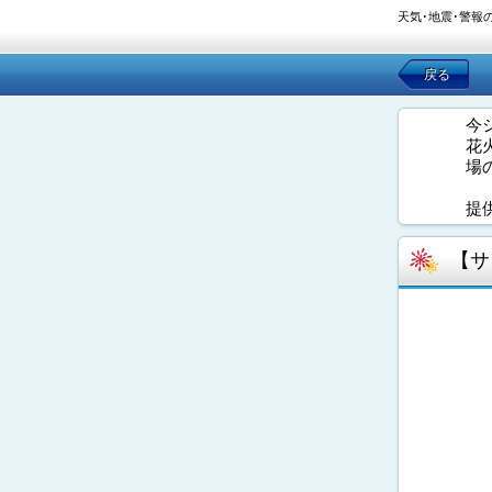
天気･地震･警報
戻る
今
花
場
提
【サ