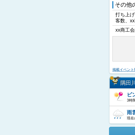
その他
打ち上げ
客数、x
xx商工会
掲載イベント
隅田
ピ
3時
雨
現在