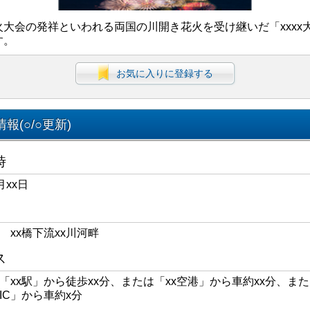
火大会の発祥といわれる両国の川開き花火を受け継いだ「xxxx
す。
お気に入りに登録する
報(○/○更新)
時
月xx日
区 xx橋下流xx川河畔
ス
線「xx駅」から徒歩xx分、または「xx空港」から車約xx分、また
xIC」から車約x分