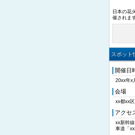
日本の花
催されま
スポット情
開催日
20xx年x
会場
xx都xx
アクセ
xx新幹
車道「x