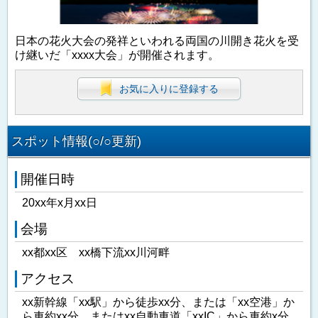
日本の花火大会の発祥といわれる両国の川開き花火を受
け継いだ「xxxx大会」が開催されます。
お気に入りに登録する
スポット情報(○/○更新)
開催日時
20xx年x月xx日
会場
xx都xx区 xx橋下流xx川河畔
アクセス
xx新幹線「xx駅」から徒歩xx分、または「xx空港」か
ら車約xx分、またはxx自動車道「xxIC」から車約x分