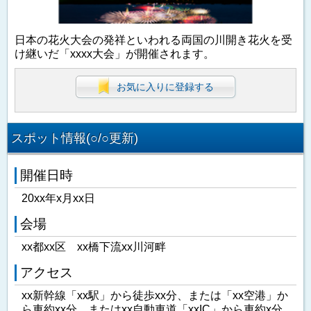
日本の花火大会の発祥といわれる両国の川開き花火を受
け継いだ「xxxx大会」が開催されます。
お気に入りに登録する
スポット情報(○/○更新)
開催日時
20xx年x月xx日
会場
xx都xx区 xx橋下流xx川河畔
アクセス
xx新幹線「xx駅」から徒歩xx分、または「xx空港」か
ら車約xx分、またはxx自動車道「xxIC」から車約x分